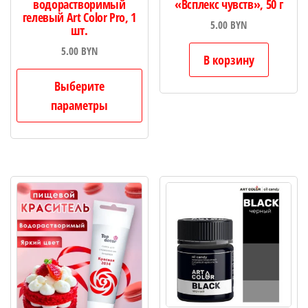
водорастворимый
«Всплекс чувств», 50 г
гелевый Art Color Pro, 1
5.00
BYN
шт.
5.00
BYN
В корзину
Этот
Выберите
товар
параметры
имеет
несколько
вариаций.
Опции
можно
выбрать
на
странице
товара.