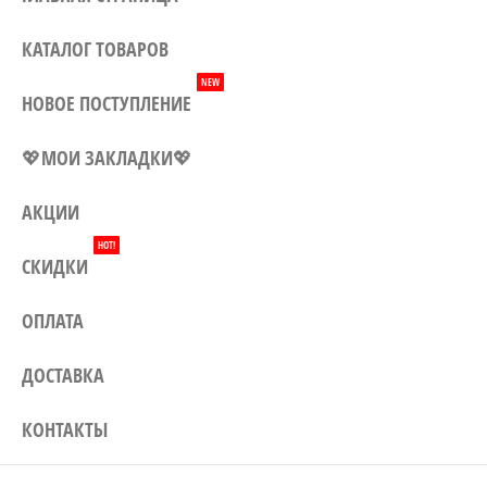
Могилеву, а также доставка по
всей Беларуси. Заказывайте у
КАТАЛОГ ТОВАРОВ
нас – и наши цены приятно
NEW
удивят Вас!
НОВОЕ ПОСТУПЛЕНИЕ
💖МОИ ЗАКЛАДКИ💖
АКЦИИ
HOT!
СКИДКИ
ОПЛАТА
ДОСТАВКА
КОНТАКТЫ