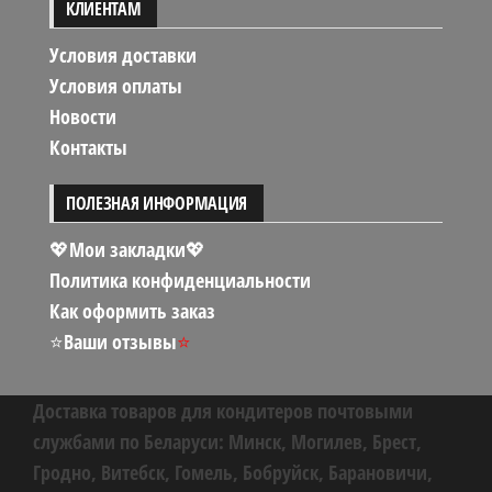
КЛИЕНТАМ
Условия доставки
Условия оплаты
Новости
Контакты
ПОЛЕЗНАЯ ИНФОРМАЦИЯ
💖Мои закладки💖
Политика конфиденциальности
Как оформить заказ
⭐
Ваши отзывы
⭐
Доставка товаров для кондитеров почтовыми
службами по Беларуси: Минск, Могилев, Брест,
Гродно, Витебск, Гомель, Бобруйск, Барановичи,