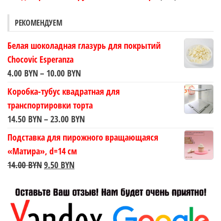
РЕКОМЕНДУЕМ
Белая шоколадная глазурь для покрытий
Chocovic Esperanza
Диапазон
4.00
BYN
–
10.00
BYN
цен:
Коробка-тубус квадратная для
4.00 BYN
транспортировки торта
–
Диапазон
14.50
BYN
–
23.00
BYN
10.00 BYN
цен:
Подставка для пирожного вращающаяся
14.50 BYN
«Матира», d=14 см
–
Первоначальная
Текущая
14.00
BYN
9.50
BYN
23.00 BYN
цена
цена:
составляла
9.50 BYN.
14.00 BYN.