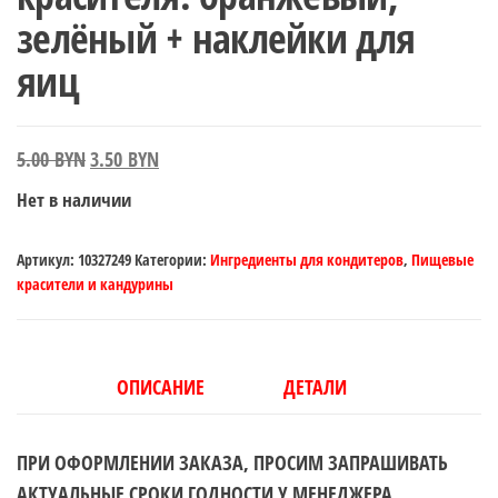
зелёный + наклейки для
яиц
Первоначальная
Текущая
5.00
BYN
3.50
BYN
цена
цена:
Нет в наличии
составляла
3.50 BYN.
5.00 BYN.
Артикул:
10327249
Категории:
Ингредиенты для кондитеров
,
Пищевые
красители и кандурины
ОПИСАНИЕ
ДЕТАЛИ
ПРИ ОФОРМЛЕНИИ ЗАКАЗА, ПРОСИМ ЗАПРАШИВАТЬ
АКТУАЛЬНЫЕ СРОКИ ГОДНОСТИ У МЕНЕДЖЕРА