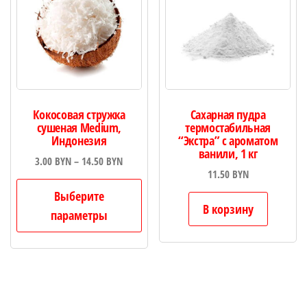
тов
Кокосовая стружка
Сахарная пудра
сушеная Medium,
термостабильная
Индонезия
“Экстра” с ароматом
ванили, 1 кг
Диапазон
3.00
BYN
–
14.50
BYN
11.50
BYN
цен:
Этот
3.00 BYN
Выберите
товар
В корзину
–
параметры
имеет
14.50 BYN
несколько
вариаций.
Опции
можно