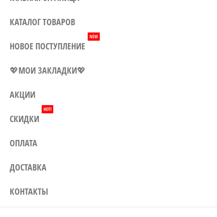
Могилеву, а также доставка по
всей Беларуси. Заказывайте у
КАТАЛОГ ТОВАРОВ
нас – и наши цены приятно
NEW
удивят Вас!
НОВОЕ ПОСТУПЛЕНИЕ
💖МОИ ЗАКЛАДКИ💖
АКЦИИ
HOT!
СКИДКИ
ОПЛАТА
ДОСТАВКА
КОНТАКТЫ