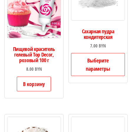
Сахарная пудра
кондитерская
7.00
BYN
Пищевой краситель
гелевый Top Decor,
Это
розовый 100 г
Выберите
то
параметры
8.00
BYN
им
не
В корзину
ва
Оп
мо
вы
на
ст