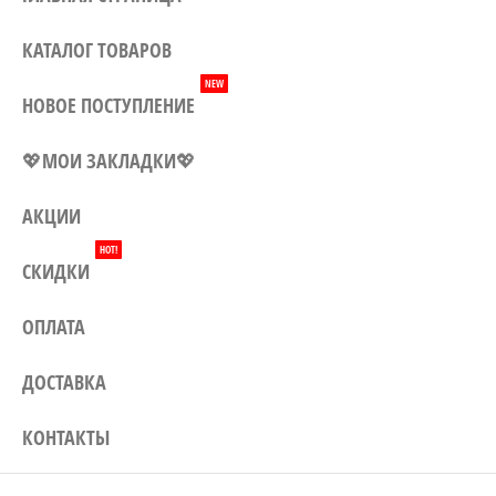
Могилеву, а также доставка по
всей Беларуси. Заказывайте у
КАТАЛОГ ТОВАРОВ
нас – и наши цены приятно
NEW
удивят Вас!
НОВОЕ ПОСТУПЛЕНИЕ
💖МОИ ЗАКЛАДКИ💖
АКЦИИ
HOT!
СКИДКИ
ОПЛАТА
ДОСТАВКА
КОНТАКТЫ