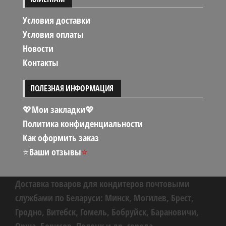
Условия доставки
Условия оплаты
Новости
Контакты
ПОЛЕЗНАЯ ИНФОРМАЦИЯ
💖Мои закладки💖
Политика конфиденциальности
Как оформить заказ
⭐
Ваши отзывы
⭐
Доставка товаров для кондитеров почтовыми
службами по Беларуси: Минск, Могилев, Брест,
Гродно, Витебск, Гомель, Бобруйск, Барановичи,
↓