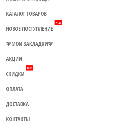
Могилеву, а также доставка по
всей Беларуси. Заказывайте у
КАТАЛОГ ТОВАРОВ
нас – и наши цены приятно
NEW
удивят Вас!
НОВОЕ ПОСТУПЛЕНИЕ
💖МОИ ЗАКЛАДКИ💖
АКЦИИ
HOT!
СКИДКИ
ОПЛАТА
ДОСТАВКА
КОНТАКТЫ