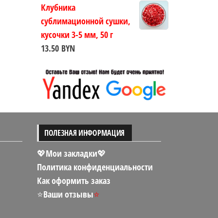
цен:
Клубника
4.00 BYN
сублимационной сушки,
–
кусочки 3-5 мм, 50 г
10.00 BYN
13.50
BYN
ПОЛЕЗНАЯ ИНФОРМАЦИЯ
💖Мои закладки💖
Политика конфиденциальности
Как оформить заказ
⭐
Ваши отзывы
⭐