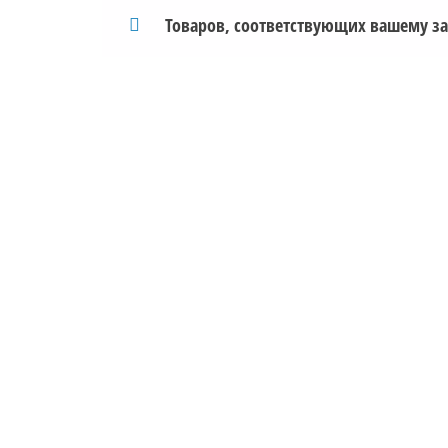
агар-агар, пектин и
Товаров, соответствующих вашему за
другие
ингредиенты, а
также заказать
печать на
съедобной бумаге.
Самовывоз и
доставка по
Могилеву, а также
←
доставка по всей
Беларуси.
Заказывайте у нас
– и наши цены
приятно удивят
Вас!