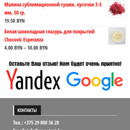
цена
цена:
Малина сублимационной сушки, кусочки 3-5
составляла
9.50 BYN.
мм, 50 гр.
14.00 BYN.
19.50
BYN
Белая шоколадная глазурь для покрытий
Chocovic Esperanza
Диапазон
4.00
BYN
–
10.00
BYN
цен:
4.00 BYN
–
10.00 BYN
КОНТАКТЫ
Тел.: +375 29 800 36 20