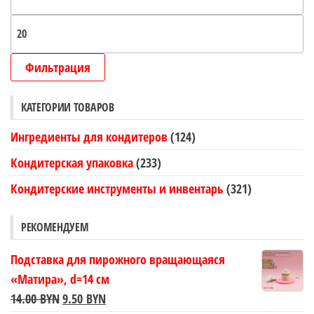
це
М
це
Фильтрация
КАТЕГОРИИ ТОВАРОВ
Ингредиенты для кондитеров
(124)
Кондитерская упаковка
(233)
Кондитерские инструменты и инвентарь
(321)
РЕКОМЕНДУЕМ
Подставка для пирожного вращающаяся
«Матира», d=14 см
Первоначальная
Текущая
14.00
BYN
9.50
BYN