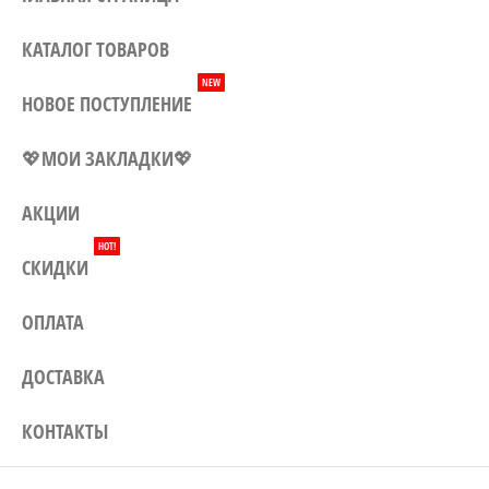
Могилеву, а также доставка по
всей Беларуси. Заказывайте у
КАТАЛОГ ТОВАРОВ
нас – и наши цены приятно
NEW
удивят Вас!
НОВОЕ ПОСТУПЛЕНИЕ
💖МОИ ЗАКЛАДКИ💖
АКЦИИ
HOT!
СКИДКИ
ОПЛАТА
ДОСТАВКА
КОНТАКТЫ