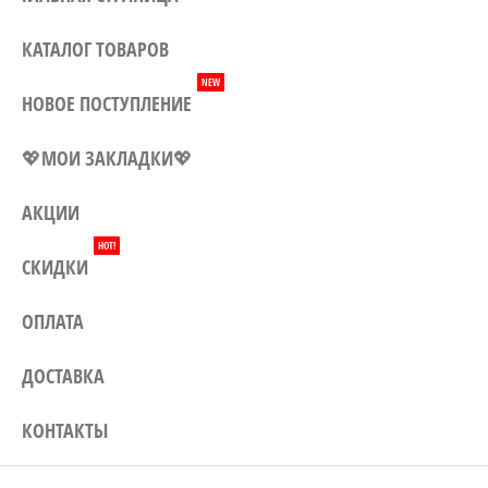
Могилеву, а также доставка по
всей Беларуси. Заказывайте у
КАТАЛОГ ТОВАРОВ
нас – и наши цены приятно
NEW
удивят Вас!
НОВОЕ ПОСТУПЛЕНИЕ
💖МОИ ЗАКЛАДКИ💖
АКЦИИ
HOT!
СКИДКИ
ОПЛАТА
ДОСТАВКА
КОНТАКТЫ