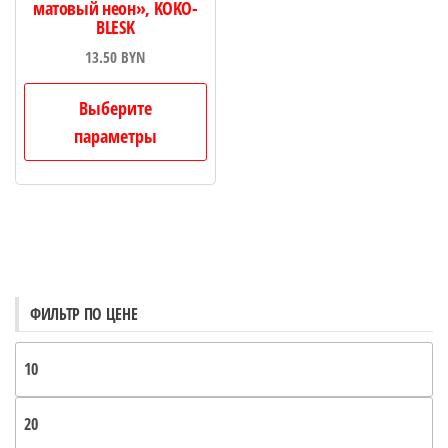
матовый неон», KOKO-
BLESK
13.50
BYN
Этот
Выберите
товар
параметры
имеет
несколько
вариаций.
Опции
можно
выбрать
ФИЛЬТР ПО ЦЕНЕ
на
странице
М
товара.
це
М