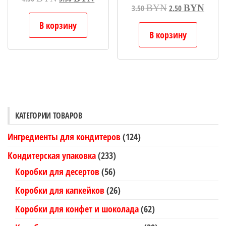
Первоначальная
Текущ
BYN
BYN
цена
цена:
3.50
2.50
цена
цена:
составляла
3.50 BYN.
В корзину
составляла
2.50 B
4.50 BYN.
В корзину
3.50 BYN.
КАТЕГОРИИ ТОВАРОВ
Ингредиенты для кондитеров
(124)
Кондитерская упаковка
(233)
Коробки для десертов
(56)
Коробки для капкейков
(26)
Коробки для конфет и шоколада
(62)