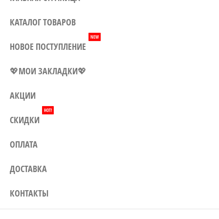
Могилеву, а также доставка по
всей Беларуси. Заказывайте у
КАТАЛОГ ТОВАРОВ
нас – и наши цены приятно
NEW
удивят Вас!
НОВОЕ ПОСТУПЛЕНИЕ
💖МОИ ЗАКЛАДКИ💖
АКЦИИ
HOT!
СКИДКИ
ОПЛАТА
ДОСТАВКА
КОНТАКТЫ