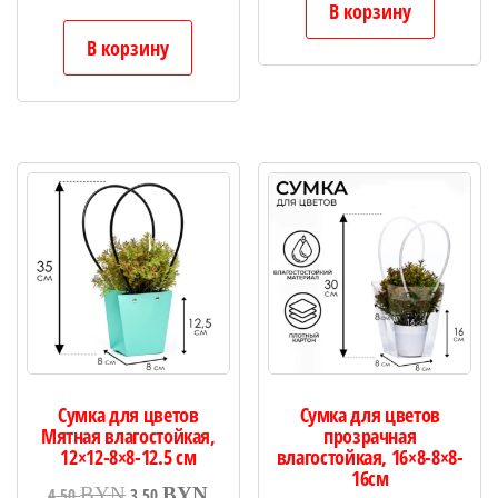
В корзину
В корзину
Сумка для цветов
Сумка для цветов
Мятная влагостойкая,
прозрачная
12×12-8×8-12.5 см
влагостойкая, 16×8-8×8-
16см
Первоначальная
Текущая
BYN
BYN
4.50
3.50